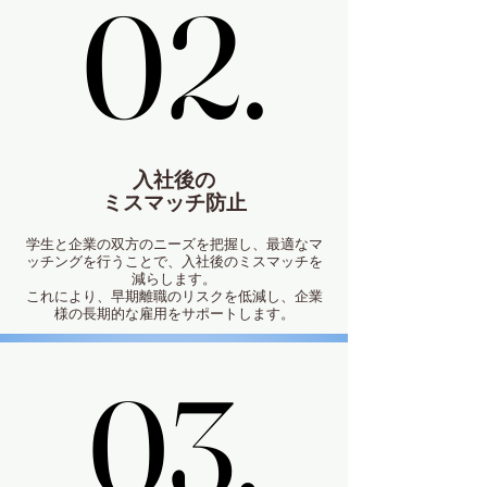
02.
02.
入社後の
ミスマッチ防止
学生と企業の双方のニーズを把握し、最適なマ
ッチングを行うことで、入社後のミスマッチを
減らします。
これにより、早期離職のリスクを低減し、企業
様の⻑期的な雇用をサポートします。
03.
03.