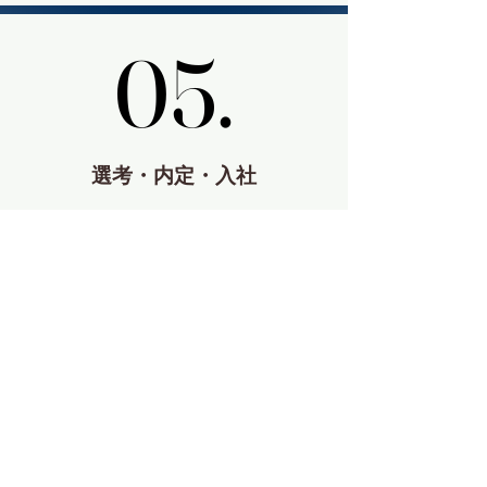
05.
05.
選考・内定・入社
内定通知から入社まで、各段階で必要なサポー
トを提供し、最後まで入社プロセスをお手伝い
いたします。
ご相談の流れ（企業様
向け）
​初めての就職を満足い
くものに。