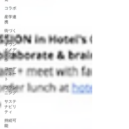
コラボ
産学連
携
街づく
り
オウン
ドメデ
ィア制
作
コーデ
ィネー
ト
プラン
ニング
サステ
ナビリ
ティ
持続可
能