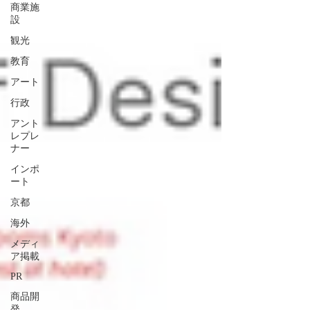
商業施
設
観光
教育
アート
行政
アント
レプレ
ナー
インポ
ート
京都
海外
メディ
ア掲載
PR
商品開
発