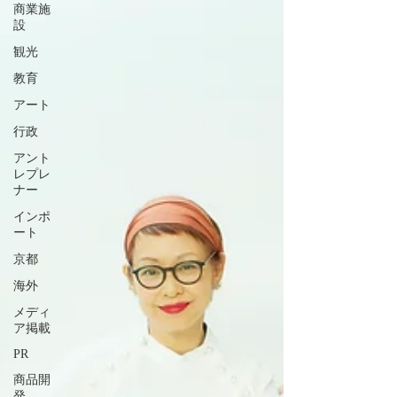
商業施
設
観光
教育
アート
行政
アント
レプレ
ナー
インポ
ート
京都
海外
メディ
ア掲載
PR
商品開
発