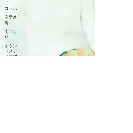
コラボ
産学連
携
街づく
り
オウン
ドメデ
ィア制
作
コーデ
ィネー
ト
プラン
ニング
サステ
ナビリ
ティ
持続可
能