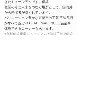
きたミュージアムです。伝統
産業の今と未来をつなぐ場所として、国内外
から来場者が訪ずれています。
バリエーション豊かな京都市の工芸品74 品目
がすべて並ぶ74 CRAFT WALLや、工芸品を
体験できるコーナーもあります。
#京都伝統産業ミュージアム
#伝統工芸
#伝統
工芸品
#洛北阪急スクエア
最新記事
すべて表示