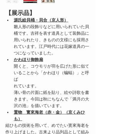
【展示品】
源氏絵貝桶・貝合（京人形）
雛人形の段飾りなどに用いられていた貝
桶です。吉祥を表す道具として装飾品に
用いられたり、きものの文様にも採用さ
れています。江戸時代には花嫁道具の一
つになっていました。
かわほり御飾扇
開くと、コウモリが羽を広げた形に似て
いることから「かわほり（蝙蝠）」と呼
ば
れています。
薄い骨の片面に紙を貼り、絵や詩歌を書
きます。今回は秋にちなんで「満月の大
沢の池」を描いています。
置物　寳來海老（赤・金）（京くみひ
も）
組ひもの技術を用いて、めでたい寳來海老を
作り上げました。古来より品列品として組み