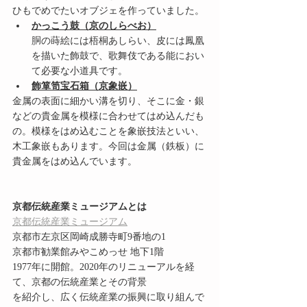
ひもでめでたいオブジェを作っていました。
かっこう鼓（京のしらべお）
胴の蒔絵には梧桐あしらい、皮には鳳凰
を描いた飾鼓で、歌舞伎である能におい
て必要な小道具です。
飾箪笥宝石箱（京象嵌）
金属の表面に細かい溝を切り、そこに金・銀
などの貴金属を模様に合わせてはめ込んだも
の。模様をはめ込むことを象嵌技法といい、
木工象嵌もあります。今回は金属（鉄板）に
貴金属をはめ込んでいます。
京都伝統産業ミュージアムとは
京都伝統産業ミュージアム
京都市左京区岡崎成勝寺町9番地の1
京都市勧業館みやこめっせ 地下1階
1977年に開館。2020年のリニューアルを経
て、京都の伝統産業とその背景
を紹介し、広く伝統産業の振興に取り組んで