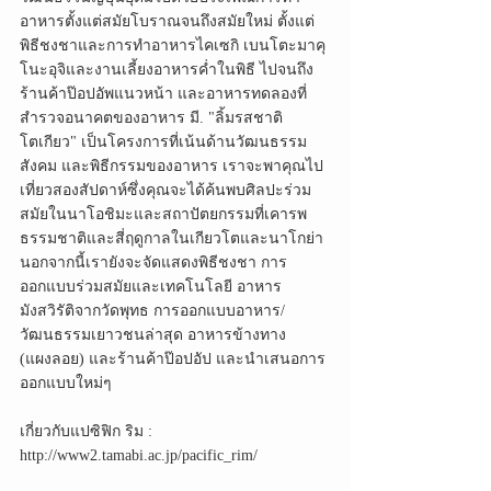
อาหารตั้งแต่สมัยโบราณจนถึงสมัยใหม่ ตั้งแต่
พิธีชงชาและการทำอาหารไคเซกิ เบนโตะมาคุ
โนะอุจิและงานเลี้ยงอาหารค่ำในพิธี ไปจนถึง
ร้านค้าป๊อปอัพแนวหน้า และอาหารทดลองที่
สำรวจอนาคตของอาหาร มี. "ลิ้มรสชาติ
โตเกียว" เป็นโครงการที่เน้นด้านวัฒนธรรม 
สังคม และพิธีกรรมของอาหาร เราจะพาคุณไป
เที่ยวสองสัปดาห์ซึ่งคุณจะได้ค้นพบศิลปะร่วม
สมัยในนาโอชิมะและสถาปัตยกรรมที่เคารพ
ธรรมชาติและสี่ฤดูกาลในเกียวโตและนาโกย่า 
นอกจากนี้เรายังจะจัดแสดงพิธีชงชา การ
ออกแบบร่วมสมัยและเทคโนโลยี อาหาร
มังสวิรัติจากวัดพุทธ การออกแบบอาหาร/
วัฒนธรรมเยาวชนล่าสุด อาหารข้างทาง 
(แผงลอย) และร้านค้าป๊อปอัป และนำเสนอการ
ออกแบบใหม่ๆ
เกี่ยวกับแปซิฟิก ริม : 
http://www2.tamabi.ac.jp/pacific_rim/