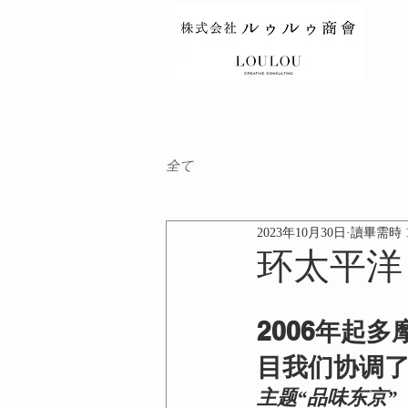
全て
2023年10月30日
讀畢需時 
环太平洋 
2006年起
目我们协调了京
主题“品味东京”