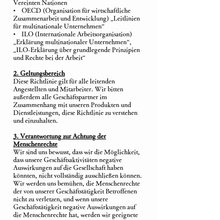
Vereinten Nationen
• OECD (Organisation für wirtschaftliche
Zusammenarbeit und Entwicklung) „Leitlinien
für multinationale Unternehmen“
• ILO (Internationale Arbeitsorganisation)
„Erklärung multinationaler Unternehmen“,
„ILO-Erklärung über grundlegende Prinzipien
und Rechte bei der Arbeit“
2. Geltungsbereich
Diese Richtlinie gilt für alle leitenden
Angestellten und Mitarbeiter. Wir bitten
außerdem alle Geschäftspartner im
Zusammenhang mit unseren Produkten und
Dienstleistungen, diese Richtlinie zu verstehen
und einzuhalten.
3. Verantwortung zur Achtung der
Menschenrechte
Wir sind uns bewusst, dass wir die Möglichkeit,
dass unsere Geschäftsaktivitäten negative
Auswirkungen auf die Gesellschaft haben
könnten, nicht vollständig ausschließen können.
Wir werden uns bemühen, die Menschenrechte
der von unserer Geschäftstätigkeit Betroffenen
nicht zu verletzen, und wenn unsere
Geschäftstätigkeit negative Auswirkungen auf
die Menschenrechte hat, werden wir geeignete