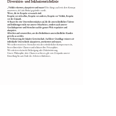
Diversitäts- und Inklusionsrichtlinie
„Vielfalt erkennen, akzeptieren und nutzen“
Dies hängt auch mit dem Konzept
zusammen, als Lulu Shokai gegründet wurde.
Werte, die im Respekt verwurzelt sind:
Respekt vor sich selbst, Respekt vor anderen, Respekt vor Vielfalt, Respekt
vor der Zukunft.
① Bauen Sie eine Unternehmenskultur auf, die die unterschiedlichen Talente
und Erfahrungen nicht nur unserer Mitarbeiter, sondern auch unserer
Geschäftspartner und Menschen auf der ganzen Welt respektiert und
akzeptiert.
②Streben und vorantreiben, um den Bedürfnissen unterschiedlicher Kunden
gerecht zu werden.
③ Verbesserung der lokalen Gemeinschaft. Auf dieser Grundlage müssen wir
individuelle Unterschiede akzeptieren, anerkennen und nutzen.
Wir stellen motivierte Menschen mit den erforderlichen Kompetenzen ein,
bieten ihnen faire Chancen und schützen ihre Privatsphäre.
Wir tolerieren keinerlei Belästigung oder Diskriminierung.
Unsere Philosophie, faire Chancen zu bieten, gilt vom Zeitpunkt unserer
Einstellung bis zum Ende des Arbeitsverhältnisses.