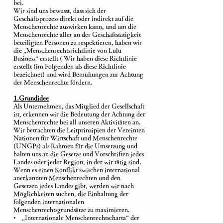
bei.
Wir sind uns bewusst, dass sich der
Geschäftsprozess direkt oder indirekt auf die
Menschenrechte auswirken kann, und um die
Menschenrechte aller an der Geschäftstätigkeit
beteiligten Personen zu respektieren, haben wir
die „Menschenrechtsrichtlinie von Lulu
Business“ erstellt ( Wir haben diese Richtlinie
erstellt (im Folgenden als diese Richtlinie
bezeichnet) und wird Bemühungen zur Achtung
der Menschenrechte fördern.
1.Grundidee
Als Unternehmen, das Mitglied der Gesellschaft
ist, erkennen wir die Bedeutung der Achtung der
Menschenrechte bei all unseren Aktivitäten an.
Wir betrachten die Leitprinzipien der Vereinten
Nationen für Wirtschaft und Menschenrechte
(UNGPs) als Rahmen für die Umsetzung und
halten uns an die Gesetze und Vorschriften jedes
Landes oder jeder Region, in der wir tätig sind.
Wenn es einen Konflikt zwischen international
anerkannten Menschenrechten und den
Gesetzen jedes Landes gibt, werden wir nach
Möglichkeiten suchen, die Einhaltung der
folgenden internationalen
Menschenrechtsgrundsätze zu maximieren.
• „Internationale Menschenrechtscharta“ der