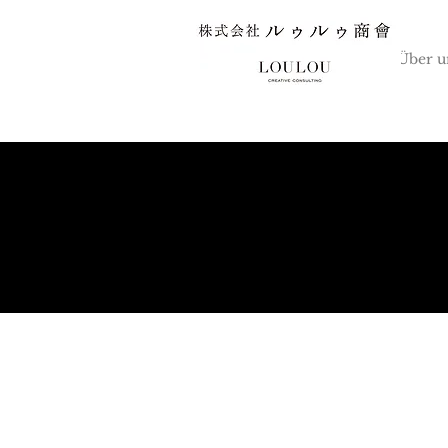
SPITZE
Über u