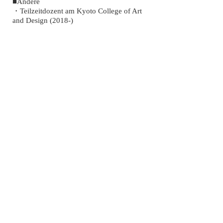
■Andere
​・​Teilzeitdozent am Kyoto College of Art
and Design (2018-)
​Repräsentatives Profil
Lulu Trading Co., Ltd.
CEO
Hiroko Chino
Absolvent der Theologischen Fakultät der
Theologischen Fakultät der Doshisha-
Universität. Nachdem er bei einem
Finanzinstitut gearbeitet hatte, gründete er
ein neues Unternehmen mit Schwerpunkt
auf Kommunikationsdesign.
SHIP-Profilseite
Im Jahr 2018 haben wir verschiedene
Auszeichnungen erhalten.