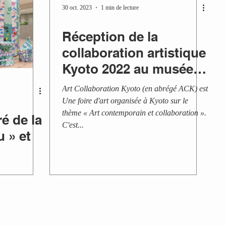
30 oct. 2023
1 min de lecture
Réception de la
collaboration artistique
Kyoto 2022 au musée
d'art KYOCERA de la
Art Collaboration Kyoto (en abrégé ACK) est
ville de Kyoto
Une foire d'art organisée à Kyoto sur le
thème « Art contemporain et collaboration ».
é de la
C'est...
 » et