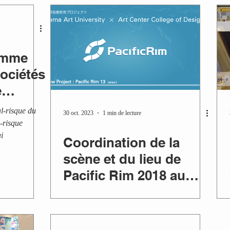
omme
sociétés
e
Kansai.
al-risque du
30 oct. 2023
1 min de lecture
l-risque
i
Coordination de la
scène et du lieu de
Pacific Rim 2018 au
Japon