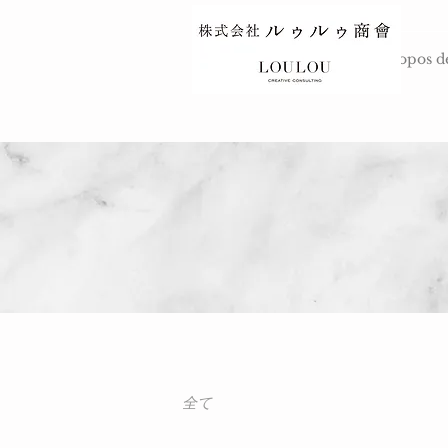
HAUT
À propos d
全て