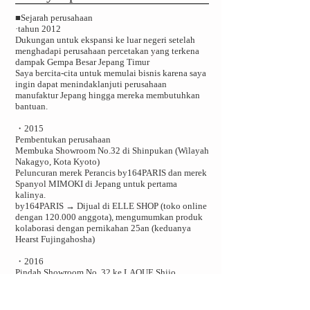
■Sejarah perusahaan
·tahun 2012
Dukungan untuk ekspansi ke luar negeri setelah
menghadapi perusahaan percetakan yang terkena
dampak Gempa Besar Jepang Timur
Saya bercita-cita untuk memulai bisnis karena saya
ingin dapat menindaklanjuti perusahaan
manufaktur Jepang hingga mereka membutuhkan
bantuan.
・2015
Pembentukan perusahaan
​Membuka Showroom No.32 di Shinpukan (Wilayah
Nakagyo, Kota Kyoto)
Peluncuran merek Perancis by164PARIS dan merek
Spanyol MIMOKI di Jepang untuk pertama
kalinya.
by164PARIS → Dijual di ELLE SHOP (toko online
dengan 120.000 anggota), mengumumkan produk
kolaborasi dengan pernikahan 25an (keduanya
Hearst Fujingahosha)
・2016
Pindah Showroom No. 32 ke LAQUE Shijo
Karasuma (Distrik Shimogyo, Kota Kyoto)
Bisnis merek iTYUCASi dimulai