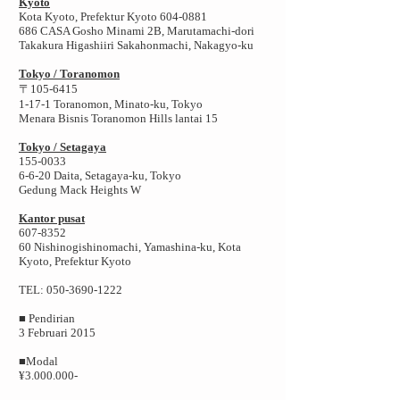
Kyoto
Kota Kyoto, Prefektur Kyoto 604-0881
686 CASA Gosho Minami 2B, Marutamachi-dori
Takakura Higashiiri Sakahonmachi, Nakagyo-ku
Tokyo / Toranomon
〒105-6415
1-17-1 Toranomon, Minato-ku, Tokyo
Menara Bisnis Toranomon Hills lantai 15
Tokyo / Setagaya
155-0033
6-6-20 Daita, Setagaya-ku, Tokyo
Gedung Mack Heights W
Kantor pusat
607-8352
60 Nishinogishinomachi, Yamashina-ku, Kota
Kyoto, Prefektur Kyoto
TEL: 050-3690-1222
■ Pendirian
3 Februari 2015
■Modal
¥3.000.000-