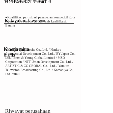
有料職業紹介事業許可
■Kualifikasi partisipasi penawaran kompetitif Kota
Kelayakan tawaran
Kyoto Kode vendor: 23628 Jenis kualifikasi:
Barang
​Kinerja mitra
■
Hearst Fujingahosha Co., Ltd. / Hankyu
Commercial Development Co., Ltd. / EY Japan Co.,
bisnis
Ltd. / Ernst & Young Global Limited / MSD
Corporation / NTT Urban Development Co., Ltd. /
ARTISTIC & CO GROBAL Co. , Ltd. / Yomiuri
Television Broadcasting Co., Ltd. / Komaruya Co.,
Ltd. Sumii
​Riwayat perusahaan