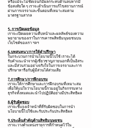
หรือแม้จะไม่ชัดเจนก็มีผลกระทบด้านลบหากมี
ข้อสงสัยใด ๆ เราจะดำเนินการแก้ไขสถานการณ์
ผ่านการเจรจาและขั้นตอนที่เหมาะสมตาม
มาตรฐานสากล
5. การเปิดเผยข้อมูล
เราจะเปิดเผยความคืบหน้าและผลลัพธ์ของความ
พยายามของเราในการเคารพสิทธิมนุษยชนบน
เว็บไซต์ของเรา ฯลฯ
6.บทสนทนา/การให้คำปรึกษา
ในกระบวนการนำนโยบายนี้ไปใช้ เราจะได้
รับคำแนะนำจากผู้เชี่ยวชาญภายนอกที่เป็นอิสระ
และมีส่วนร่วมอย่างจริงใจในการเจรจาและการ
ปรึกษาหารือกับผู้มีส่วนได้ส่วนเสีย
7.การศึกษา/การฝึกอบรม
เราจะให้การศึกษาและการฝึกอบรมที่เหมาะสม
เพื่อให้แน่ใจว่านโยบายนี้รวมอยู่ในกิจกรรมทาง
ธุรกิจทั้งหมดและนำไปปฏิบัติอย่างมีประสิทธิผล
8.ผู้รับผิดชอบ
เราจะชี้แจงเจ้าหน้าที่ที่รับผิดชอบในการนำ
นโยบายนี้ไปใช้และรับประกันประสิทธิผล
9.ประเด็นสำคัญด้านสิทธิมนุษยชน
เราจะวางตำแหน่งรายการที่กำหนดไว้ใน