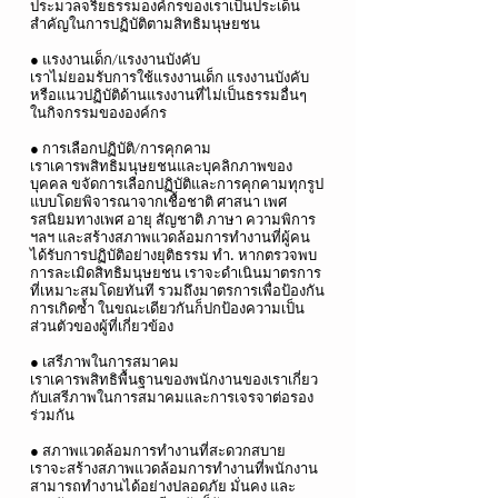
ประมวลจริยธรรมองค์กรของเราเป็นประเด็น
สำคัญในการปฏิบัติตามสิทธิมนุษยชน
● แรงงานเด็ก/แรงงานบังคับ
เราไม่ยอมรับการใช้แรงงานเด็ก แรงงานบังคับ
หรือแนวปฏิบัติด้านแรงงานที่ไม่เป็นธรรมอื่นๆ
ในกิจกรรมขององค์กร
● การเลือกปฏิบัติ/การคุกคาม
เราเคารพสิทธิมนุษยชนและบุคลิกภาพของ
บุคคล ขจัดการเลือกปฏิบัติและการคุกคามทุกรูป
แบบโดยพิจารณาจากเชื้อชาติ ศาสนา เพศ
รสนิยมทางเพศ อายุ สัญชาติ ภาษา ความพิการ
ฯลฯ และสร้างสภาพแวดล้อมการทำงานที่ผู้คน
ได้รับการปฏิบัติอย่างยุติธรรม ทำ. หากตรวจพบ
การละเมิดสิทธิมนุษยชน เราจะดำเนินมาตรการ
ที่เหมาะสมโดยทันที รวมถึงมาตรการเพื่อป้องกัน
การเกิดซ้ำ ในขณะเดียวกันก็ปกป้องความเป็น
ส่วนตัวของผู้ที่เกี่ยวข้อง
● เสรีภาพในการสมาคม
เราเคารพสิทธิพื้นฐานของพนักงานของเราเกี่ยว
กับเสรีภาพในการสมาคมและการเจรจาต่อรอง
ร่วมกัน
● สภาพแวดล้อมการทำงานที่สะดวกสบาย
เราจะสร้างสภาพแวดล้อมการทำงานที่พนักงาน
สามารถทำงานได้อย่างปลอดภัย มั่นคง และ