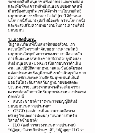
ระทบต่อสิทธิมนุษยชนทั้งทางตรงและทางอ้อม
และเพื่อที่จะเคารพสิทธิมนุษยชนของทุกคนที่
เกี่ยวข้องกับธุรกิจ เราได้จัดทำ ``นโยบายสิทธิ
มนุษยชนทางธุรกิจของ Lulu'' (เราได้กำหนด
นโยบายนี้ขึ้นมา) (ต่อไปนี้จะเรียกว่านโยบายนี้)
และจะส่งเสริมความพยายามในการเคารพสิทธิ
มนุษยชน
1.แนวคิดพื้นฐาน
ในฐานะบริษัทที่เป็นสมาชิกของสังคม เรา
ตระหนักถึงความสำคัญของการเคารพสิทธิ
มนุษยชนในทุกกิจกรรมของเรา เราถือว่าหลัก
การชี้แนะแห่งสหประชาชาติว่าด้วยธุรกิจและ
สิทธิมนุษยชน (UNGP) เป็นกรอบการดำเนิน
งาน และปฏิบัติตามกฎหมายและข้อบังคับของ
แต่ละประเทศหรือภูมิภาคที่เราดำเนินธุรกิจ หาก
มีความขัดแย้งระหว่างสิทธิมนุษยชนที่เป็นที่
ยอมรับในระดับสากลกับกฎหมายของแต่ละ
ประเทศ เราจะแสวงหาหนทางที่จะเพิ่มความ
เคารพต่อหลักการสิทธิมนุษยชนระหว่างประเทศ
ดังต่อไปนี้
• สหประชาชาติ “ร่างพระราชบัญญัติสิทธิ
มนุษยชนระหว่างประเทศ”
• OECD (องค์การเพื่อความร่วมมือทาง
เศรษฐกิจและการพัฒนา) “แนวทางสำหรับ
วิสาหกิจข้ามชาติ”
• ILO (องค์การแรงงานระหว่างประเทศ)
“ปฏิญญาวิสาหกิจข้ามชาติ”, “ปฏิญญา ILO ว่า