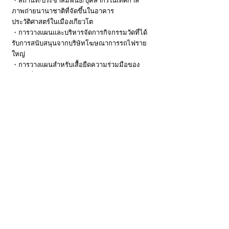
・สถานที่/ประชาสัมพันธ์/บุคลากรในเทศกาล
ภาพถ่ายนานาชาติที่จัดขึ้นในอาคาร
ประวัติศาสตร์ในเมืองเกียวโต
・การวางแผนและบริหารจัดการกิจกรรมวัดที่ได้
รับการสนับสนุนจากบริษัทโฆษณาการรถไฟราย
ใหญ่
・การวางแผนสำหรับเสื้อยืดความร่วมมือของ
ศิลปินที่พัฒนาโดย Pal Group ・การเจรจาของ
ศิลปิน การจัดการลิขสิทธิ์
・จองศิลปินและเสนอแผนกิจกรรมที่ได้รับการ
สนับสนุนจากเอเจนซี่โฆษณาการรถไฟรายใหญ่
และจัดการมุมวางแผนสำหรับกิจกรรมเดียวกันที่
วัดและศาลเจ้า (รวมถึงศิลปินจากต่างประเทศ)
​・จัดการลิขสิทธิ์ของศิลปินในต่างประเทศและ
วางแผนความร่วมมือกับผลิตภัณฑ์เครื่องแต่งกาย
ในญี่ปุ่น
​・โครงการสัมภาษณ์กับศิลปิน ตีพิมพ์ในรูปแบบ
กระดาษ
・2016 บิวาโกะ เบียนนาเล่/2016 บิวาโกะ เบียน
นาเล่/ประชาสัมพันธ์
​ผลลัพธ์ล่าสุดคือ
จากที่นี่