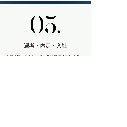
05.
05.
選考・内定・入社
内定通知から入社まで、各段階で必要なサポー
トを提供し、最後まで入社プロセスをお手伝い
いたします。
ご相談の流れ（企業様
向け）
​初めての就職を満足い
くものに。