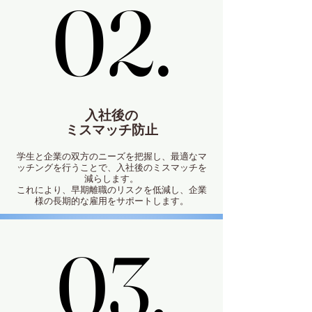
02.
02.
入社後の
ミスマッチ防止
学生と企業の双方のニーズを把握し、最適なマ
ッチングを行うことで、入社後のミスマッチを
減らします。
これにより、早期離職のリスクを低減し、企業
様の⻑期的な雇用をサポートします。
03.
03.