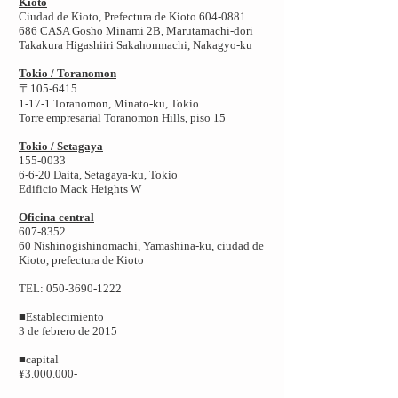
Kioto
Ciudad de Kioto, Prefectura de Kioto 604-0881
686 CASA Gosho Minami 2B, Marutamachi-dori
Takakura Higashiiri Sakahonmachi, Nakagyo-ku
Tokio / Toranomon
〒105-6415
1-17-1 Toranomon, Minato-ku, Tokio
Torre empresarial Toranomon Hills, piso 15
Tokio / Setagaya
155-0033
6-6-20 Daita, Setagaya-ku, Tokio
Edificio Mack Heights W
Oficina central
607-8352
60 Nishinogishinomachi, Yamashina-ku, ciudad de
Kioto, prefectura de Kioto
TEL: 050-3690-1222
■Establecimiento
3 de febrero de 2015
■capital
¥3.000.000-