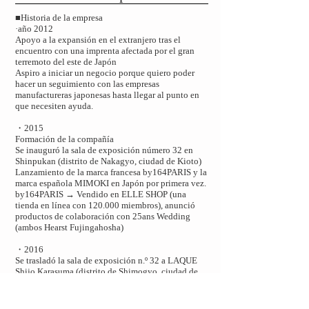
■Historia de la empresa
·año 2012
Apoyo a la expansión en el extranjero tras el
encuentro con una imprenta afectada por el gran
terremoto del este de Japón
Aspiro a iniciar un negocio porque quiero poder
hacer un seguimiento con las empresas
manufactureras japonesas hasta llegar al punto en
que necesiten ayuda.
・2015
Formación de la compañía
​Se inauguró la sala de exposición número 32 en
Shinpukan (distrito de Nakagyo, ciudad de Kioto)
Lanzamiento de la marca francesa by164PARIS y la
marca española MIMOKI en Japón por primera vez.
by164PARIS → Vendido en ELLE SHOP (una
tienda en línea con 120.000 miembros), anunció
productos de colaboración con 25ans Wedding
(ambos Hearst Fujingahosha)
・2016
Se trasladó la sala de exposición n.º 32 a LAQUE
Shijo Karasuma (distrito de Shimogyo, ciudad de
Kioto)
Se inició el negocio de la marca iTYUCASi