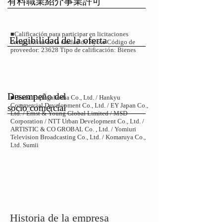
有料職業紹介事業許可
■Calificación para participar en licitaciones
Elegibilidad de la oferta
competitivas de la ciudad de Kyoto Código de
proveedor: 23628 Tipo de calificación: Bienes
​Desempeño del
■
Hearst Fujingahosha Co., Ltd. / Hankyu
Commercial Development Co., Ltd. / EY Japan Co.,
socio comercial
Ltd. / Ernst & Young Global Limited / MSD
Corporation / NTT Urban Development Co., Ltd. /
ARTISTIC & CO GROBAL Co. , Ltd. / Yomiuri
Television Broadcasting Co., Ltd. / Komaruya Co.,
Ltd. Sumii
​Historia de la empresa