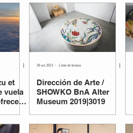
30 oct 2023
2 min de lectura
u et
Dirección de Arte /
e vuela
SHOWKO BnA Alter
ofrecerá
Museum 2019|3019
o al