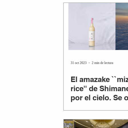
31 oct 2023
2 min de lectura
El amazake ``miz
rice'' de Shiman
por el cielo. Se 
en el primer vuel
aman...