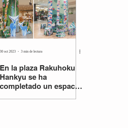
30 oct 2023
3 min de lectura
En la plaza Rakuhoku
Hankyu se ha
completado un espacio
inspirado en el
"bosque Rakuhoku" y
el "r...