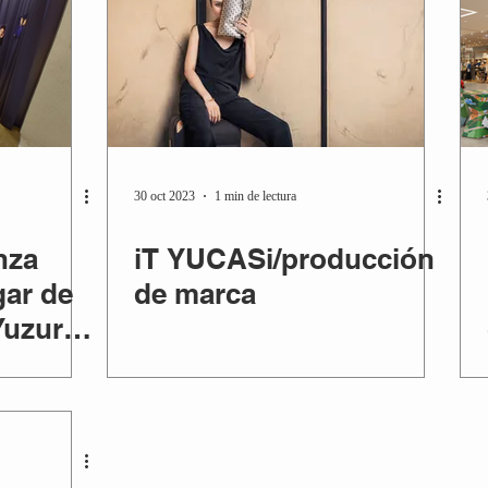
30 oct 2023
1 min de lectura
nza
iT YUCASi/producción
gar de
de marca
 Yuzuru