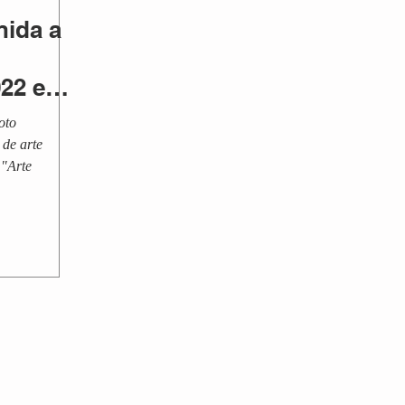
nida a
022 en
e
oto
ciudad
 de arte
 "Arte