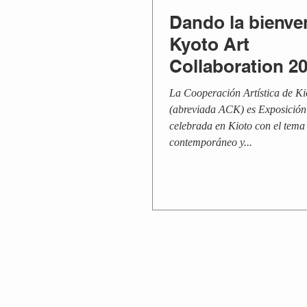
Dando la bienve
Kyoto Art
Collaboration 2
el Museo de Art
La Cooperación Artística de Ki
KYOCERA de la 
(abreviada ACK) es Exposición
celebrada en Kioto con el tema
de Ky...
contemporáneo y...