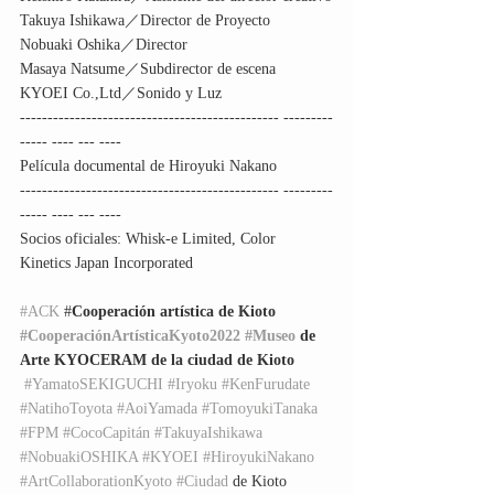
Takuya Ishikawa／Director de Proyecto 
Nobuaki Oshika／Director
Masaya Natsume／Subdirector de escena
KYOEI Co.,Ltd／Sonido y Luz
----------------------------------------------- ---------
----- ---- --- ---- 
Película documental de Hiroyuki Nakano
----------------------------------------------- ---------
----- ---- --- ---- 
Socios oficiales: Whisk-e Limited, Color 
Kinetics Japan Incorporated
#ACK
 #
Cooperación artística de Kioto 
#CooperaciónArtísticaKyoto2022
#Museo
 de 
Arte KYOCERAM de la ciudad de Kioto
#YamatoSEKIGUCHI
#Iryoku
#KenFurudate
#NatihoToyota
#AoiYamada
#TomoyukiTanaka
#FPM
#CocoCapitán
#TakuyaIshikawa
#NobuakiOSHIKA
#KYOEI
#HiroyukiNakano
#ArtCollaborationKyoto
#Ciudad
 de Kioto 