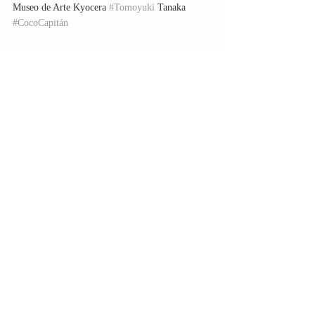
Museo de Arte Kyocera 
#Tomoyuki
 Tanaka 
#CocoCapitán
Entradas recientes
Ver todo