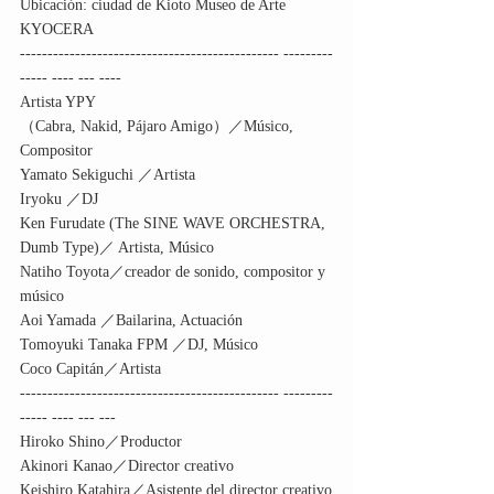
Ubicación: ciudad de Kioto Museo de Arte 
KYOCERA
----------------------------------------------- ---------
----- ---- --- ---- 
Artista YPY
（Cabra, Nakid, Pájaro Amigo）／Músico, 
Compositor 
Yamato Sekiguchi ／Artista 
Iryoku ／DJ
Ken Furudate (The SINE WAVE ORCHESTRA, 
Dumb Type)／ Artista, Músico 
Natiho Toyota／creador de sonido, compositor y 
músico 
Aoi Yamada ／Bailarina, Actuación 
Tomoyuki Tanaka FPM ／DJ, Músico 
Coco Capitán／Artista 
----------------------------------------------- ---------
----- ---- --- --- 
Hiroko Shino／Productor 
Akinori Kanao／Director creativo
Keishiro Katahira／Asistente del director creativo