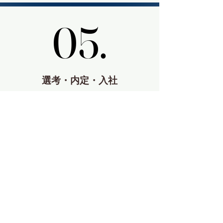
05.
05.
選考・内定・入社
内定通知から入社まで、各段階で必要なサポー
トを提供し、最後まで入社プロセスをお手伝い
いたします。
ご相談の流れ（企業様
向け）
​初めての就職を満足い
くものに。