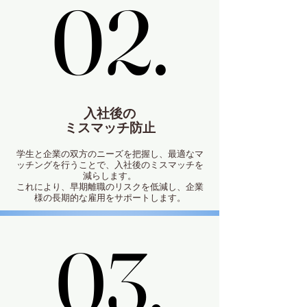
02.
02.
入社後の
ミスマッチ防止
学生と企業の双方のニーズを把握し、最適なマ
ッチングを行うことで、入社後のミスマッチを
減らします。
これにより、早期離職のリスクを低減し、企業
様の⻑期的な雇用をサポートします。
03.
03.