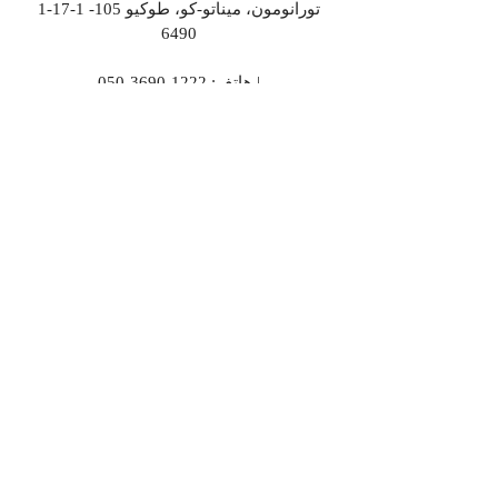
1-17-1 تورانومون، ميناتو-كو، طوكيو
105-
6490
|
هاتف:
1222-3690-050
info@loulou.co.jp
السياسة الأساسية لأمن المعلومات