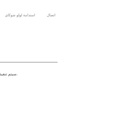
اتصال
استدامة لولو شوكاي
سيتم تنفيذ المشروع على مرحلتين: ``التحقيق الأولي'' = توضيح المشكلات، و``التحقيق الرئيسي'' = صياغة خطط التحسين.