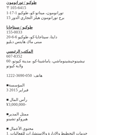
طوكيو / تورانومون
〒105-6415
1-17-1 تورانومون، ميناتو-كو، طوكيو
برج تورانومون هيلز التجاري الدور 15
طوكيو / سيتاجايا
155-0033
20-6-6 دايتا، سيتاجايا-كو، طوكيو
مبنى ماك هايتس دبليو
المكتب الرئيسي
607-8352
60 نيشينوجيشينوماشي، ياماشينا-كو، مدينة كيوتو،
ولاية كيوتو
هاتف: 050-3690-1222
■المؤسسة
3 فبراير 2015
■ رأس المال
¥3,000,000-
■ممثل المدير
هيروكو تشينو
■ محتوى الأعمال
1. خدمات التخطيط والإدارة والاستشارات للفعاليات