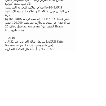
ناكاجيو، مدينة كيوتو)
إطلاق العلامة التجارية الفرنسية by164PARIS
والعلامة التجارية الإسبانية MIMOKI في اليابان لأول
مرة.
by164PARIS → تم بيعه في ELLE SHOP (متجر على
الإنترنت يضم 120.000 عضو)، تم الإعلان عن منتجات
تعاونية مع حفل زفاف 25ans (كلاهما من Hearst
Fujingahosha)
・2016
تم نقل صالة العرض رقم 32 إلى LAQUE Shijo
Karasuma (حي شيموجيو، مدينة كيوتو)
بدأت أعمال العلامة التجارية iTYUCASi
・2016
تم نقل صالة العرض رقم 32 إلى الجانب الجنوبي من
حديقة كيوتو جيون الوطنية وتغيير اسم المتجر إلى
UNSHOWROOM.
■المعارض الرئيسية
・هومي ميلانو (2017/1/25-31)
・معرض طوكيو الدولي الثالث والثمانون للهدايا ربيع
/2/1-2/3)
2017 (2017
・معرض صناعة الحكمة في كيوتو (2017/2/23-24)
■التعاون
・ناكاجاوا ماساشيتشي شوتن/يو ناكاجاوا (2017/11 -