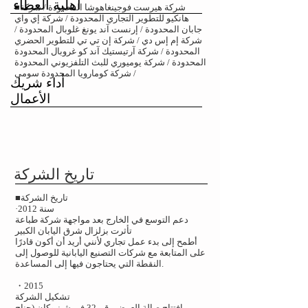
أهلية العطاء
شركة هيرست فوجينغاهوشا المحدودة / شركة
■
هانكيو للتطوير التجاري المحدودة / شركة إي واي
جابان المحدودة / إرنست آند يونغ غلوبال المحدودة /
شركة إم إس دي / شركة إن تي تي للتطوير الحضري
المحدودة / شركة آرتيستيك آند كو غروبال المحدودة
المحدودة / شركة يوميوري للبث التلفزيوني المحدودة
/ شركة كومارويا المحدودة سومي
​أداء شريك
الأعمال
​تاريخ الشركة
■تاريخ الشركة
·سنة 2012
دعم التوسع في الخارج بعد مواجهة شركة طباعة
تأثرت بزلزال شرق اليابان الكبير
أطمح إلى بدء عمل تجاري لأنني أريد أن أكون قادرًا
على المتابعة مع شركات التصنيع اليابانية للوصول إلى
النقطة التي يحتاجون فيها إلى المساعدة.
・2015
تشكيل الشركة
​افتتاح صالة العرض رقم 32 في شينبوكان (جناح