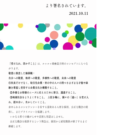
より署名されています。
2021.10.11
「受け入れ、活かすこと」
は、ルゥルゥ商會設立時のコンセプトにもつな
がります。
敬意に根差した価値観：
自分への敬意、他者への敬意、多様性への敬意、未来への敬意
①社員だけでなく、取引先企業・世の中の人々の持つさまざまな才能や経
験を尊重し受容する企業文化を構築すること。
②多様なお客様のニーズに応えるために努力、邁進すること。
③地域社会をよりよくすること。 上記を軸に、個々の「違い」を受け入
れ、認め合い、生かしていくこと。
求められるコンピテンシーを有する意欲ある人材を採用、公正な機会の提
供し、またプライバシーを保護します。
いかなる形での嫌がらせや差別も容認はしません。
公正な機会を提供するという理念は、採用から雇用関係が終了するまで
継続します。