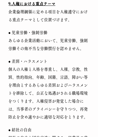
9.人権における重点テーマ
企業倫理綱領に定める項目を人権遵守におけ
る重点テーマとして位置づけます。
● 児童労働・強制労働
あらゆる企業活動において、児童労働、強制
労働その他不当な労働慣行を認めません。
● 差別・ハラスメント
個人の人権と人格を尊重し、人種、宗教、性
別、性的指向、年齢、国籍、言語、障がい等
を理由とするあらゆる差別およびハラスメン
トを排除して、公正な処遇がされる職場環境
をつくります。人権侵害が発覚した場合に
は、当事者のプライバシーを守りつつ、再発
防止を含め速やかに適切な対応をとります。
● 結社の自由