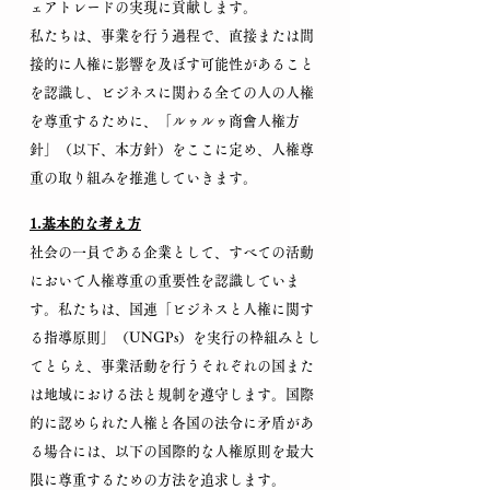
ェアトレードの実現に貢献します。
私たちは、事業を行う過程で、直接または間
接的に人権に影響を及ぼす可能性があること
を認識し、ビジネスに関わる全ての人の人権
を尊重するために、「ルゥルゥ商會人権方
針」（以下、本方針）をここに定め、人権尊
重の取り組みを推進していきます。
1.基本的な考え方
社会の一員である企業として、すべての活動
において人権尊重の重要性を認識していま
す。私たちは、国連「ビジネスと人権に関す
る指導原則」（UNGPs）を実行の枠組みとし
てとらえ、事業活動を行うそれぞれの国また
は地域における法と規制を遵守します。国際
的に認められた人権と各国の法令に矛盾があ
る場合には、以下の国際的な人権原則を最大
限に尊重するための方法を追求します。