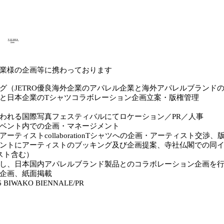
業様の企画等に携わっております
グ（JETRO優良海外企業のアパレル企業と海外アパレルブランド
と日本企業のTシャツコラボレーション企画立案・版権管理
われる国際写真フェスティバルにてロケーション／PR／人事
ベント内での企画・マネージメント
ティストcollaborationTシャツへの企画・アーティスト交渉、
ントにアーティストのブッキング及び企画提案、寺社仏閣での同
スト含む）
理し、日本国内アパレルブランド製品とのコラボレーション企画を
ー企画、紙面掲載
IWAKO BIENNALE/PR