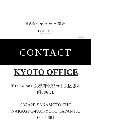
CONTACT
KYOTO OFFICE
〒604-0881 京都府京都市中京区坂本
町686 2B
686 #2B SAKAMOTO CHO
NAKAGYO-KU,KYOTO ,JAPAN P/C
604-0881