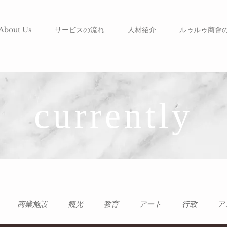
About Us
サービスの流れ
人材紹介
ルゥルゥ商會
currently
商業施設
観光
教育
アート
行政
ア