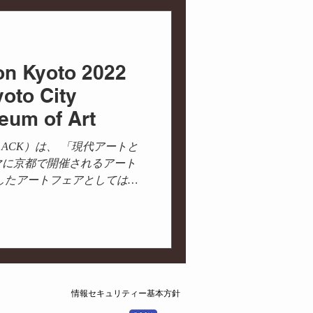
連携
街づくり
ion Kyoto 2022
能
プロデュース
yoto City
um of Art
oto（略称 ACK）は、 「現代アートと
マに京都で開催されるアート
したアートフェアとしては、
の期間に先駆けて、内覧会の
ニングレセ...
情報セキュリティー基本方針