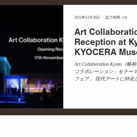
メディア掲載
PR
商品開発
コラボ
産学
2022年12月30日
読了時間: 1分
Art Collaborat
ディネート
プランニング
サステナビリティ
持続可
Reception at K
KYOCERA Muse
Art Collaboration Ky
コラボレーション」をテー
フェア。 現代アートに特化
日本最大級です。 一般公開
夜に開催された招待制のオープ