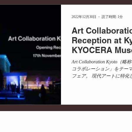
メディア掲載
PR
商品開発
コラボ
産学
2022年12月30日
読了時間: 1分
Art Collaborat
ディネート
プランニング
サステナビリティ
持続可
Reception at K
KYOCERA Muse
Art Collaboration Ky
コラボレーション」をテー
フェア。 現代アートに特化
日本最大級です。 一般公開
夜に開催された招待制のオープ