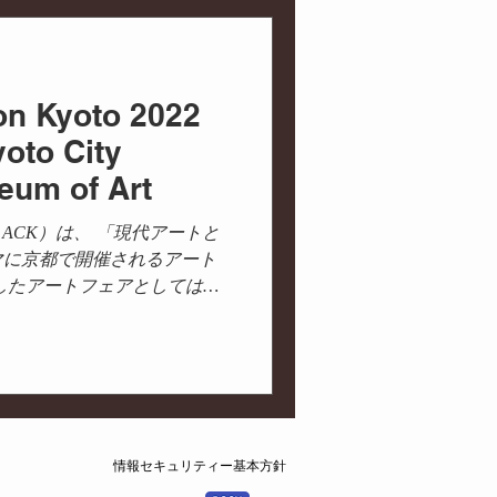
連携
街づくり
ion Kyoto 2022
能
プロデュース
yoto City
um of Art
oto（略称 ACK）は、 「現代アートと
マに京都で開催されるアート
したアートフェアとしては、
の期間に先駆けて、内覧会の
ニングレセ...
情報セキュリティー基本方針