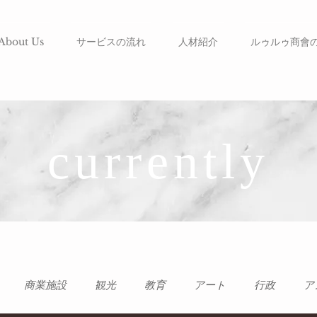
About Us
サービスの流れ
人材紹介
ルゥルゥ商會
currently
商業施設
観光
教育
アート
行政
ア