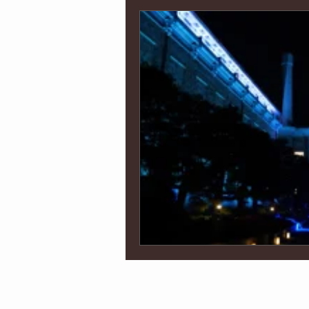
インポート
京都
海外
オウンドメディア制作
コー
イベント