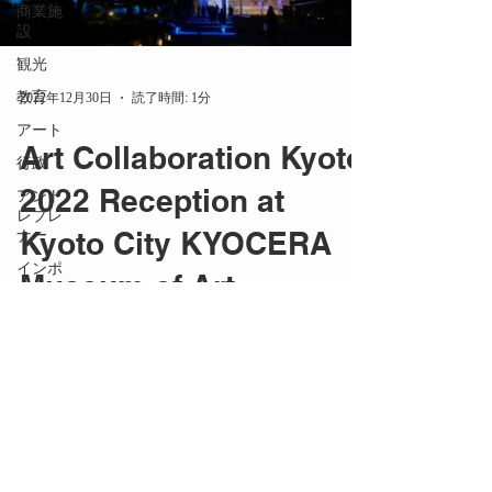
商業施
設
観光
教育
2022年12月30日
読了時間: 1分
アート
Art Collaboration Kyoto
行政
2022 Reception at
アント
レプレ
Kyoto City KYOCERA
ナー
インポ
Museum of Art
ート
京都
Art Collaboration Kyoto（略称 ACK）は、
海外
「現代アートとコラボレーション」をテーマ
に京都で開催されるアートフェア。 現代ア
メディ
ア掲載
ートに特化したアートフェアとしては、日本
最大級です。 一般公開の期間に先駆けて、
PR
内覧会の夜に開催された招待制のオープニン
商品開
グレセ...
発