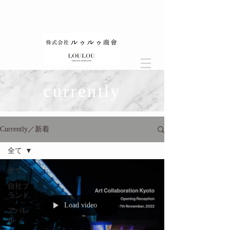
currently
Currently／新着
全て
全て
自社ブ
ランド
Load video
アパレ
ル