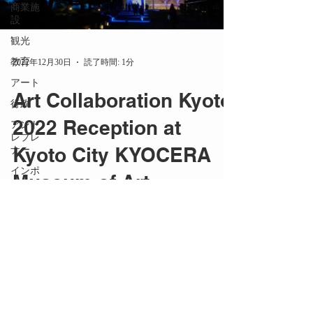
商業施
設
観光
教育
2022年12月30日
読了時間: 1分
アート
Art Collaboration Kyoto
行政
2022 Reception at
アント
レプレ
Kyoto City KYOCERA
ナー
インポ
Museum of Art
ート
京都
Art Collaboration Kyoto（略称 ACK）は、
海外
「現代アートとコラボレーション」をテーマ
に京都で開催されるアートフェア。 現代ア
メディ
ア掲載
ートに特化したアートフェアとしては、日本
最大級です。 一般公開の期間に先駆けて、
PR
内覧会の夜に開催された招待制のオープニン
商品開
グレセ...
発