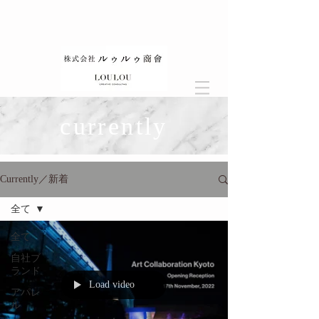
currently
Currently／新着
全て
全て
自社ブ
ランド
Load video
アパレ
ル