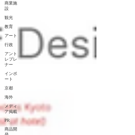
商業施
設
観光
教育
アート
行政
アント
レプレ
ナー
インポ
ート
京都
海外
メディ
ア掲載
PR
商品開
発