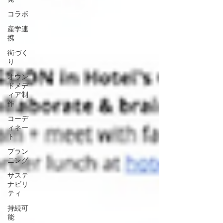
コラボ
産学連
携
街づく
り
オウン
ドメデ
ィア制
作
コーデ
ィネー
ト
プラン
ニング
サステ
ナビリ
ティ
持続可
能