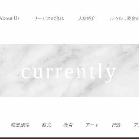
About Us
サービスの流れ
人材紹介
ルゥルゥ商會
currently
商業施設
観光
教育
アート
行政
ア