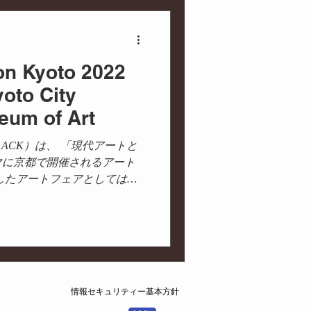
連携
街づくり
ion Kyoto 2022
能
プロデュース
yoto City
um of Art
oto（略称 ACK）は、 「現代アートと
マに京都で開催されるアート
したアートフェアとしては、
の期間に先駆けて、内覧会の
ニングレセ...
情報セキュリティー基本方針