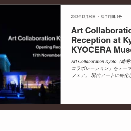
メディア掲載
PR
商品開発
コラボ
産学
2022年12月30日
読了時間: 1分
Art Collaborat
ディネート
プランニング
サステナビリティ
持続可
Reception at K
KYOCERA Muse
Art Collaboration Ky
コラボレーション」をテー
フェア。 現代アートに特化
日本最大級です。 一般公開
夜に開催された招待制のオープ