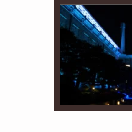
インポート
京都
海外
オウンドメディア制作
コー
イベント