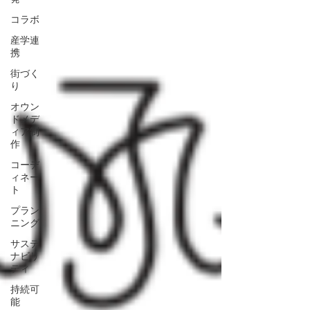
コラボ
産学連
携
街づく
り
オウン
ドメデ
ィア制
作
コーデ
ィネー
ト
プラン
ニング
サステ
ナビリ
ティ
持続可
能