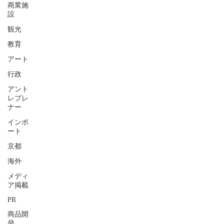
商業施
設
観光
教育
アート
行政
アント
レプレ
ナー
インポ
ート
京都
海外
メディ
ア掲載
PR
商品開
発