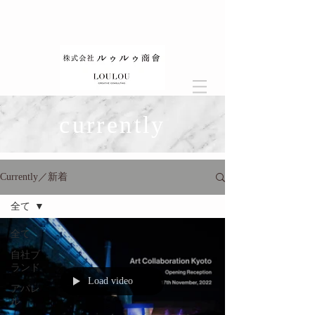
currently
Currently／新着
全て
全て
自社ブ
ランド
Load video
アパレ
ル