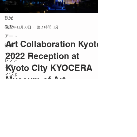
商業施
設
観光
教育
2022年12月30日
読了時間: 1分
アート
Art Collaboration Kyoto
行政
2022 Reception at
アント
レプレ
Kyoto City KYOCERA
ナー
インポ
Museum of Art
ート
京都
Art Collaboration Kyoto（略称 ACK）は、
海外
「現代アートとコラボレーション」をテーマ
に京都で開催されるアートフェア。 現代ア
メディ
ア掲載
ートに特化したアートフェアとしては、日本
最大級です。 一般公開の期間に先駆けて、
PR
内覧会の夜に開催された招待制のオープニン
商品開
グレセ...
発