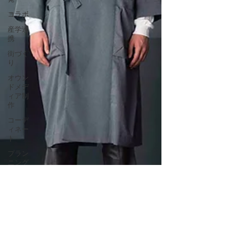
コラボ
産学連
携
街づく
り
オウン
ドメデ
ィア制
作
コーデ
ィネー
ト
プラン
ニング
サステ
ナビリ
ティ
持続可
能