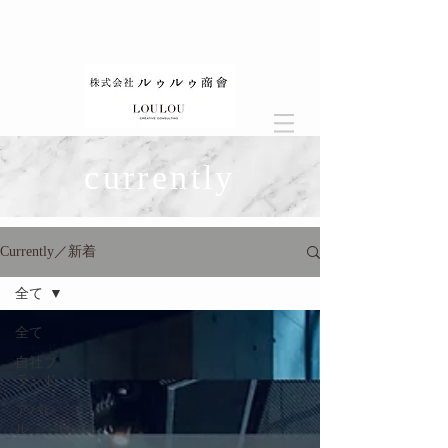
currently
Currently／新着
全て
全て
自社ブ
ランド
アパレ
ル