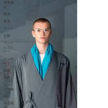
商業施
設
観光
教育
アート
行政
アント
レプレ
ナー
インポ
ート
京都
海外
メディ
ア掲載
PR
商品開
発