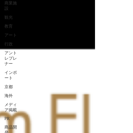
商業施
設
観光
教育
アート
行政
アント
レプレ
ナー
インポ
ート
京都
海外
メディ
ア掲載
PR
商品開
発