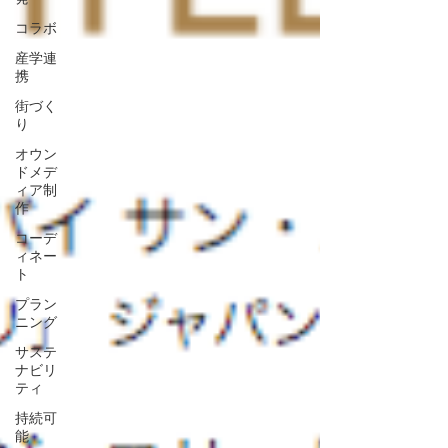
コラボ
産学連
携
街づく
り
オウン
ドメデ
ィア制
作
コーデ
ィネー
ト
プラン
ニング
サステ
ナビリ
ティ
持続可
能