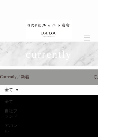
currently
Currently／新着
全て
全て
自社ブ
ランド
アパレ
ル