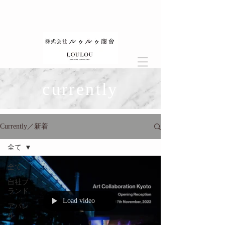
currently
Currently／新着
全て
全て
自社ブ
ランド
Load video
アパレ
ル