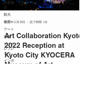
商業施
設
観光
教育
2022年12月30日
読了時間: 1分
アート
Art Collaboration Kyoto
行政
2022 Reception at
アント
レプレ
Kyoto City KYOCERA
ナー
インポ
Museum of Art
ート
京都
Art Collaboration Kyoto（略称 ACK）は、
海外
「現代アートとコラボレーション」をテーマ
に京都で開催されるアートフェア。 現代ア
メディ
ア掲載
ートに特化したアートフェアとしては、日本
最大級です。 一般公開の期間に先駆けて、
PR
内覧会の夜に開催された招待制のオープニン
商品開
グレセ...
発