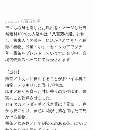
jiwajiwa 八百万の湯
神々も心身を癒したお風呂をイメージした自
然素材100％の入浴料は
「八百万の湯」
と称
し、古来人々の暮らしに活かされてきた４種
類の植物、熊笹・ゆず・セイタカアワダチ
草・番茶をブレンドしています。会期中、会
場内物販スペースにて販売されます。
【成分】
熊笹／山あいに自生することが多いイネ科の
植物。スッキリした香りが特徴。
ゆず／種から育った甘い香りの実生ゆず。果
実丸ごと乾燥させました。
セイタカアワダチ草／花言葉は「元気」。春
から夏にかけ、黄色い花が可憐な道ばたで見
かける植物。
番茶／飲み物として馴染みのある茶。ぽかぽ
かとからだを温めてくれます。