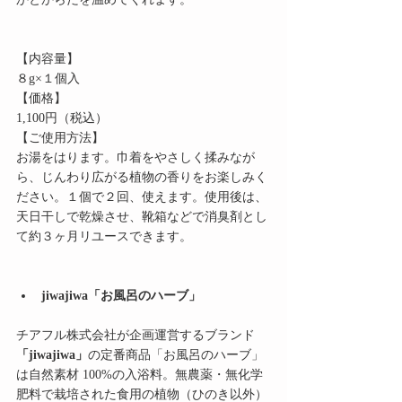
【内容量】
８g×１個入
【価格】
1,100円（税込）
【ご使用方法】
お湯をはります。巾着をやさしく揉みなが
ら、じんわり広がる植物の香りをお楽しみく
ださい。１個で２回、使えます。使用後は、
天日干しで乾燥させ、靴箱などで消臭剤とし
て約３ヶ月リユースできます。
jiwajiwa「お風呂のハーブ」
チアフル株式会社が企画運営するブランド
「jiwajiwa」
の定番商品「お風呂のハーブ」
は自然素材 100%の入浴料。無農薬・無化学
肥料で栽培された食用の植物（ひのき以外）