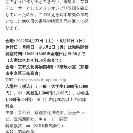
どのように作り手と向き合い、編集者、プロ
デューサーとしてスタジオジブリ映画を確立
していったのか。この答えを鈴木敏夫の血肉
となった8800冊の書籍や映画作品を通じて探
ります。
会期: 2022年4月23日（土）～6月19日（日）
休館日：月曜日　※5月2日（月）は臨時開館
開室時間: 10:00~18:00※金曜日は19:30まで
（入室はそれぞれ30分前まで）
会場：京都文化博物館4階・3階展示室（京都
市中京区三条高倉）
URL：
https://www.bunpaku.orjp
入場料（税込）：一般・大学生1,600円(1,400
円）、中・高校生1,300円(1,1 00円）、小学生
1,000円(800円）
 ※（）内は20名以上の団体
料金
主催：京都府、京都文化博物館、読売テレ
ビ、読売新聞社、キョードー関西
特別協賛：au（KDDI株式会社）  
協賛：図書印刷　　　　