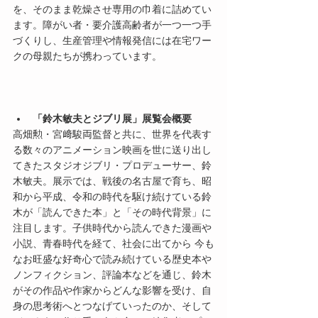
を、そのまま乾燥させ専用の巾着に詰めてい
ます。障がい者・要介護高齢者が一つ一つ手
づくりし、生産管理や情報発信には在宅ワー
クの母親たちが携わっています。
「鈴木敏夫とジブリ展」展覧会概要
高畑勲・宮﨑駿両監督と共に、世界を代表す
る数々のアニメーション映画を世に送り出し
てきたスタジオジブリ・プロデューサー、鈴
木敏夫。展示では、戦後の名古屋で育ち、昭
和から平成、令和の時代を駆け続けている鈴
木が「読んできた本」と「その時代背景」に
注目します。子供時代から読んできた漫画や
小説、青春時代を経て、社会に出てから 今も
なお旺盛な好奇心で読み続けている歴史本や
ノンフィクション、評論本などを通じ、鈴木
がその作品や作家からどんな影響を受け、自
身の思考術へとつなげていったのか、そして