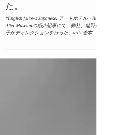
Dreams"が紹介されまし
た。
*English follows Japanese. アートホテル・BnA
Alter Museumの紹介記事にて、弊社、地野裕
子がディレクションを行った、artist菅本 智
(Sato Sugamoto)の【Double Dreams】...