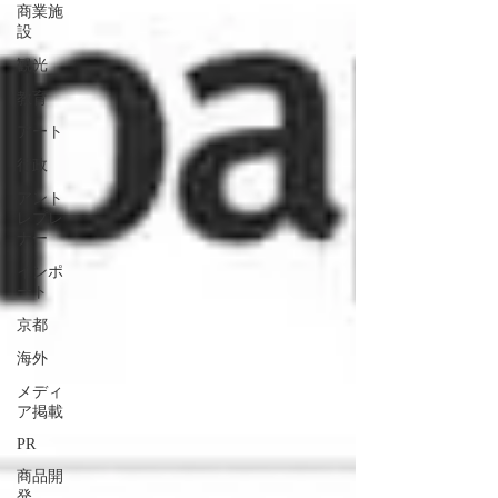
商業施
設
観光
教育
アート
行政
アント
レプレ
ナー
インポ
ート
京都
海外
メディ
ア掲載
PR
商品開
発