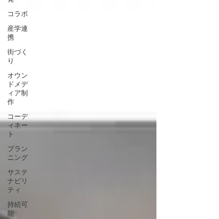
コラボ
産学連
携
街づく
り
オウン
ドメデ
ィア制
作
コーデ
ィネー
ト
プラン
ニング
サステ
ナビリ
ティ
持続可
能