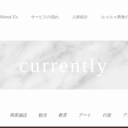
About Us
サービスの流れ
人材紹介
ルゥルゥ商會
currently
商業施設
観光
教育
アート
行政
ア