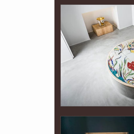
インポート
京都
海外
オウンドメディア制作
コー
イベント