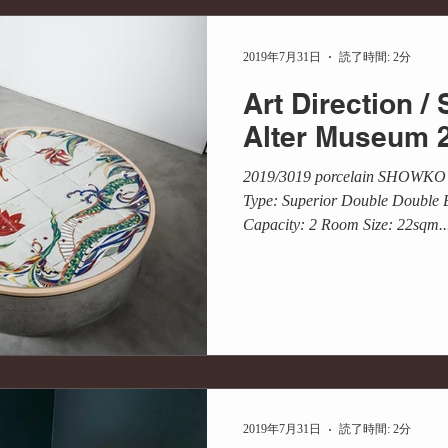
メディア掲載
PR
商品開発
コラボ
産学
2019年7月31日
読了時間: 2分
Art Direction
ディネート
プランニング
サステナビリティ
持続可
Alter Museum 
2019/3019 porcelain SHOWKO
Type: Superior Double Double 
Capacity: 2 Room Size: 22sqm..
2019年7月31日
読了時間: 2分