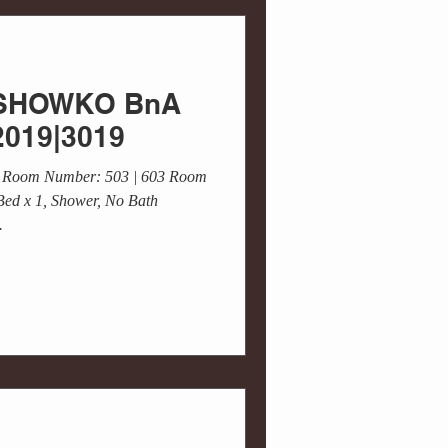
連携
街づくり
 / SHOWKO BnA
能
プロデュース
2019|3019
 Room Number: 503 | 603 Room
Bed x 1, Shower, No Bath
.