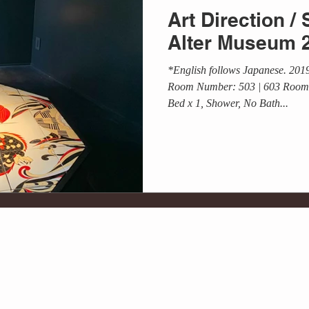
Art Direction
Alter Museum 
*English follows Japanese. 2
Room Number: 503 | 603 Room 
Bed x 1, Shower, No Bath...