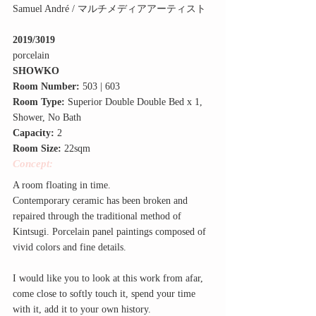
Samuel André / マルチメディアアーティスト
2019/3019
porcelain
SHOWKO
Room Number:
 503 | 603
Room Type:
 Superior Double Double Bed x 1, 
Shower, No Bath
Capacity:
 2
Room Size:
 22sqm
Concept:
A room floating in time.
Contemporary ceramic has been broken and 
repaired through the traditional method of 
Kintsugi. Porcelain panel paintings composed of 
vivid colors and fine details.
I would like you to look at this work from afar, 
come close to softly touch it, spend your time 
with it, add it to your own history.