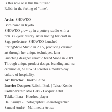
Is this now or is this the future?
Relish in the feeling of “time”.
Artist:
 SHOWKO
Born/based in Kyoto.
SHOWKO grew up in a pottery studio with a 
rich 330-year history. After honing her craft in 
Saga prefecture, SHOWKO launched 
SpringShow Studio in 2005, producing ceramic 
art through her unique techniques, later 
launching designer ceramic brand Sione in 2009. 
Through unique product design, branding and tea 
ceremonies, SHOWKO creates a modern-day 
culture of hospitality.
Art Director:
 Hiroko Chino
Interior Designer:
Reiichi Ikeda | Takao Kondo
Collaborator:
 Mio Heki - Lacquer Artist
Tokiko Ihara - Houshou player 
Hal Kuzuya - Photographer/Cinematographer
Samuel André - Multimedia Artists