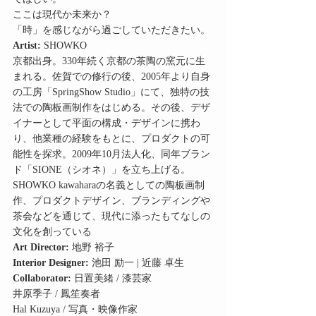
ここは現代か未来か？
「時」を感じながら過ごしていただきたい。
Artist:
 SHOWKO
京都出身。330年続く京都の茶陶の窯元に生
まれる。佐賀での修行の後、2005年より自身
の工房「SpringShow Studio」にて、独特の技
法での陶板画制作をはじめる。その後、デザ
イナーとして平面の構成・デザインに携わ
り、他業種の経験をもとに、プロダクトの可
能性を探求。2009年10月法人化、同年ブラン
ド「SIONE（シオネ）」を立ち上げる。
SHOWKO kawaharaの名義としての陶板画制
作、プロダクトデザイン、ブランディングや
茶会などを通じて、現代に添ったもてなしの
文化を創っている
Art Director:
 地野 裕子
Interior Designer:
 池田 励一 | 近藤 卓生
Collaborator:
 日置美緒 / 漆芸家
井原季子 / 鳳笙奏者
Hal Kuzuya / 写真・映像作家