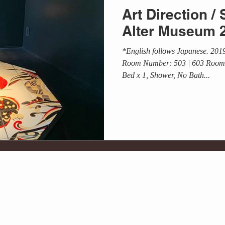
Art Direction
Alter Museum 
*English follows Japanese. 2
Room Number: 503 | 603 Room 
Bed x 1, Shower, No Bath...