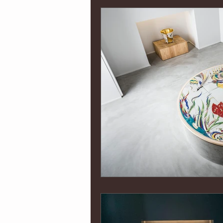
インポート
京都
海外
オウンドメディア制作
コー
イベント