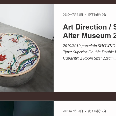
メディア掲載
PR
商品開発
コラボ
産学
2019年7月31日
読了時間: 2分
Art Direction
ディネート
プランニング
サステナビリティ
持続可
Alter Museum 
2019/3019 porcelain SHOWKO
Type: Superior Double Double 
Capacity: 2 Room Size: 22sqm..
2019年7月31日
読了時間: 2分