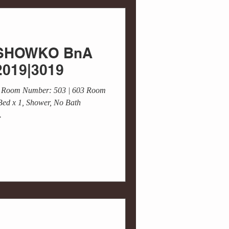
連携
街づくり
 / SHOWKO BnA
能
プロデュース
2019|3019
 Room Number: 503 | 603 Room
Bed x 1, Shower, No Bath
.