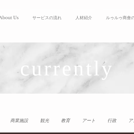
About Us
サービスの流れ
人材紹介
ルゥルゥ商會
currently
商業施設
観光
教育
アート
行政
ア