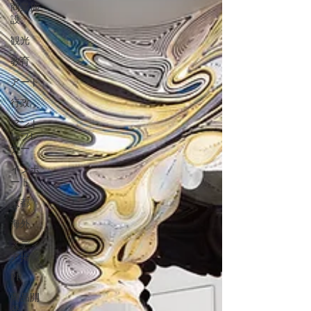
商業施
設
観光
教育
アート
行政
アント
レプレ
ナー
インポ
ート
京都
海外
メディ
ア掲載
PR
商品開
発