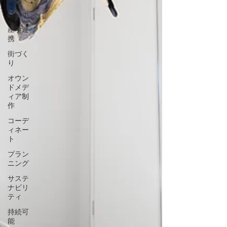
コラボ
産学連
携
街づく
り
オウン
ドメデ
ィア制
作
コーデ
ィネー
ト
プラン
ニング
サステ
ナビリ
ティ
持続可
能