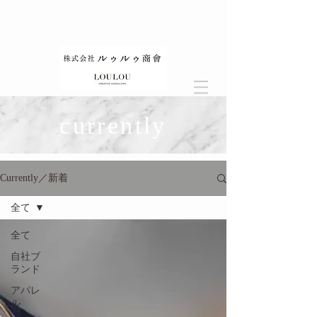
currently
Currently／新着
全て
全て
自社ブ
ランド
アパレ
ル