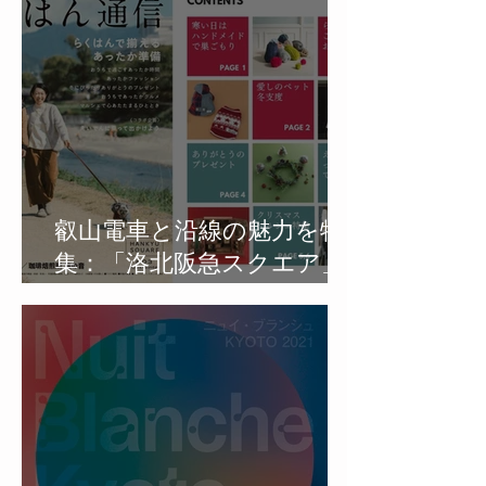
叡山電車と沿線の魅力を特
集：「洛北阪急スクエア」
のフリーマガジン「らくは
ん通信」第3号を発行