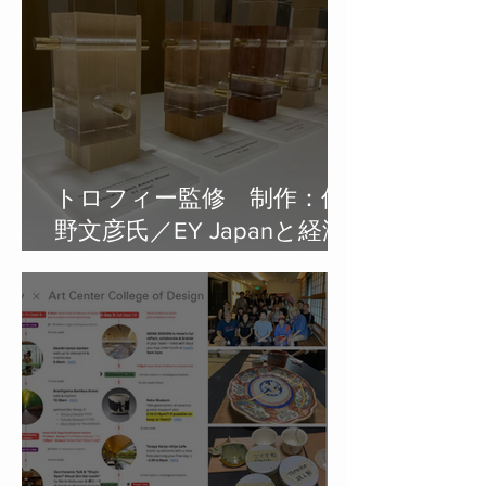
トロフィー監修 制作：佐
野文彦氏／EY Japanと経済
産業省、共催企業が地方の
支援者と2022年7月から共
同開催：地方起業家の育成
を目的としたアクセラレー
タープログラム