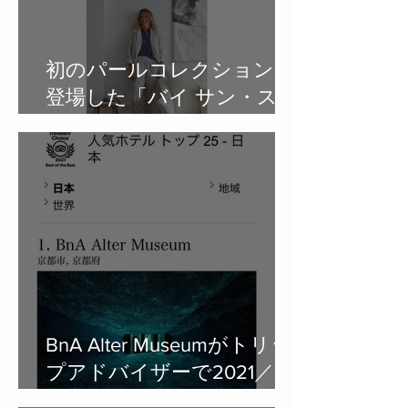
初のパールコレクションが
登場した「バイ サン・スワ
サント・キャトル パリ」を
Letter from ELLE SHOP で紹
介。
BnA Alter Museumがトリッ
プアドバイザーで2021／日
本国内ホテルNo.1に輝きま