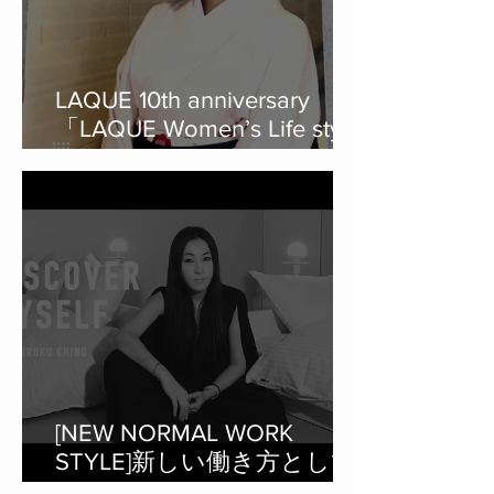
LAQUE 10th anniversary
「LAQUE Women’s Life style
magazine」の冊子を監修。
[NEW NORMAL WORK
STYLE]新しい働き方として