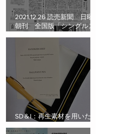
2021.12.26 読売新聞 日曜
朝刊 全国版「シングルス
タイル」にて弊社の起業か
らの歩みをご紹介頂きまし
た。
SD＆I：再生素材を用いた
gift set を制作。