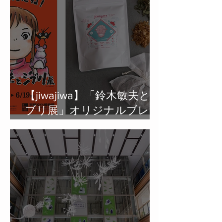
【jiwajiwa】「鈴⽊敏夫とジ
ブリ展」オリジナルブレン
ド「⼋百万の湯」jiwajiwaお
⾵呂のハーブ発売開始のお
知らせ