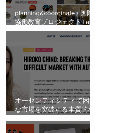
planning&coordinate / 国際
協働教育プロジェクトTama
Art University × Art Center
College of Design in KYOTO
オーセンティシティで困難
な市場を突破する本質的な
問題解決者としてご紹介い
ただきました。