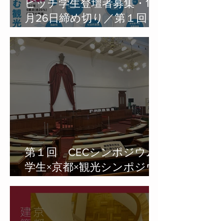
ピッチ学生登壇者募集・12
月26日締め切り／第１回
CECシンポジウム学生×京都
×観光 共創コンペ
2024「見るだけでなく、学
び楽しむ観光へ：学生が考
える–魅力ある京都-とは」
第１回 CECシンポジウム
学生×京都×観光シンポジウ
ム「見るだけでなく、学び
楽しむ観光へ：学生が考え
る-魅力ある京都-とは」