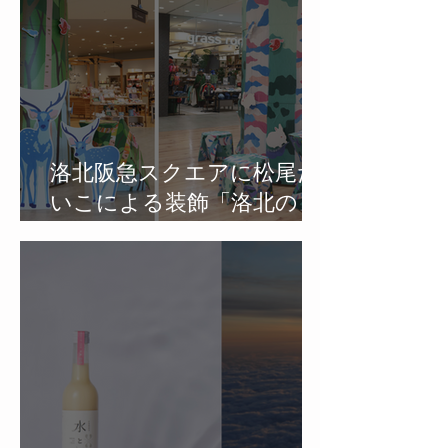
洛北阪急スクエアに松尾た
いこによる装飾「洛北の
森」、「洛北の川」をイメ
ージした空間が完成。