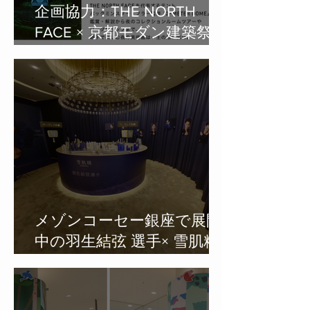
企画協力：THE NORTH
FACE × 京都モダン建築祭連
携企画 「モダン建築に泊ま
ろう2023 ＠ 京都市京セラ
美術館」
メゾンコーセー銀座で展開
中の羽生結弦 選手× 雪肌精
みやび VRサイトを制作