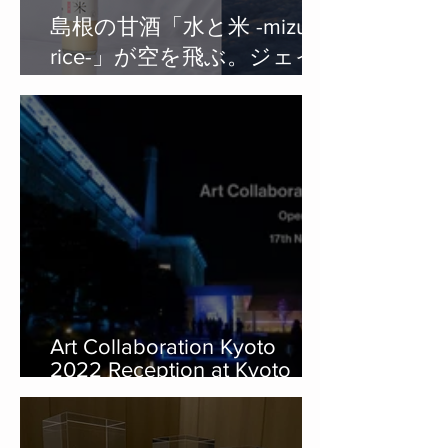
島根の甘酒「水と米 -mizu et
rice-」が空を飛ぶ。ジェイ
エアの初日の出フライトに
て提供決定。
Art Collaboration Kyoto
2022 Reception at Kyoto
City KYOCERA Museum of
Art