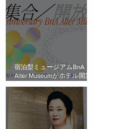
した。
宿泊型ミュージアムBnA
Alter Museumがホテル開業2
周年を記念して、アートル
ーム制作に参加したアーテ
ィストによるグループ展を
開催！会期中にはアートル
ームの一般公開や、特別宿
泊プランもご用意